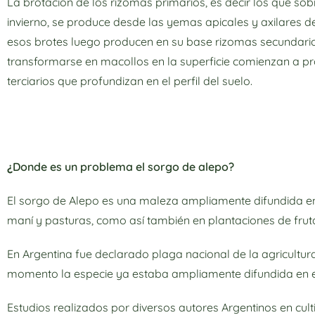
La brotación de los rizomas primarios, es decir los que sobr
invierno, se produce desde las yemas apicales y axilares d
esos brotes luego producen en su base rizomas secundario
transformarse en macollos en la superficie comienzan a p
terciarios que profundizan en el perfil del suelo.
¿
Donde es un problema el sorgo de alepo?
El sorgo de Alepo es una maleza ampliamente difundida en l
maní y pasturas, como así también en plantaciones de frutal
En Argentina fue declarado plaga nacional de la agricultura
momento la especie ya estaba ampliamente difundida en el 
Estudios realizados por diversos autores Argentinos en cul