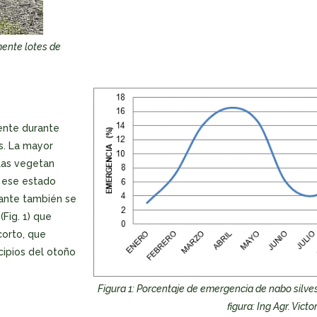
ente lotes de
ente durante
s. La mayor
ulas vegetan
n ese estado
stante también se
Fig. 1) que
corto, que
cipios del otoño
Figura 1: Porcentaje de emergencia de nabo silvest
figura: Ing Agr. Vict