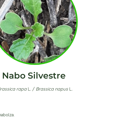
Nabo Silvestre
rassica rapa
L. /
Brassica napus
L.
 nabolza.