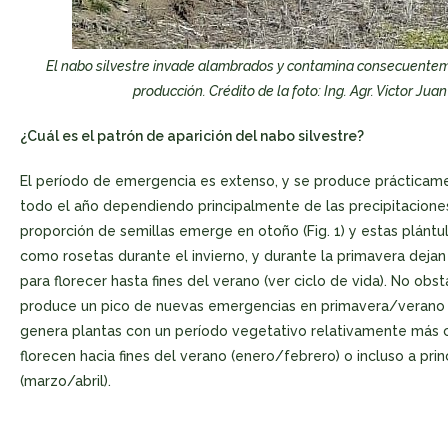
El nabo silvestre invade alambrados y contamina consecuentem
producción. Crédito de la foto: Ing. Agr. Victor Juan
¿Cuál es el patrón de aparición del nabo silvestre?
El período de emergencia es extenso, y se produce prácticam
todo el año dependiendo principalmente de las precipitacione
proporción de semillas emerge en otoño (Fig. 1) y estas plánt
como rosetas durante el invierno, y durante la primavera deja
para florecer hasta fines del verano (ver ciclo de vida). No ob
produce un pico de nuevas emergencias en primavera/verano (
genera plantas con un período vegetativo relativamente más 
florecen hacia fines del verano (enero/febrero) o incluso a prin
(marzo/abril).