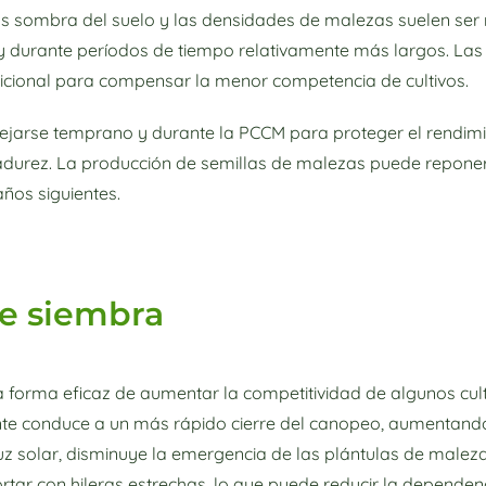
s sombra del suelo y las densidades de malezas suelen ser 
 y durante períodos de tiempo relativamente más largos. La
dicional para compensar la menor competencia de cultivos.
rse temprano y durante la PCCM para proteger el rendimient
adurez. La producción de semillas de malezas puede reponer 
ños siguientes.
de siembra
na forma eficaz de aumentar la competitividad de algunos cul
nte conduce a un más rápido cierre del canopeo, aumentando
luz solar, disminuye la emergencia de las plántulas de malez
tar con hileras estrechas, lo que puede reducir la dependenc