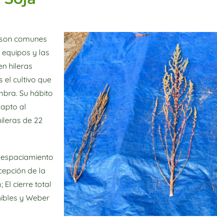
m son comunes
 equipos y las
n hileras
 el cultivo que
mbra. Su hábito
apto al
ileras de 22
 espaciamiento
cepción de la
 El cierre total
hibles y Weber